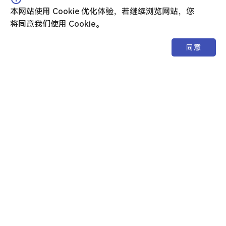
分别是《天灾之下：危险连接》、主大厅、原版生存。
本网站使用 Cookie 优化体验，若继续浏览网站，您
将同意我们使用 Cookie。
表中单位为分钟，图例可点击来筛选相应条目。

同意
服务器投票